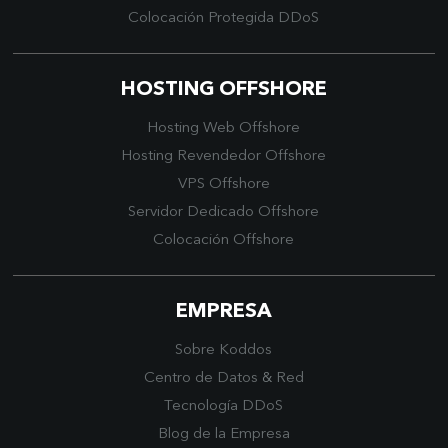
Colocación Protegida DDoS
HOSTING OFFSHORE
Hosting Web Offshore
Hosting Revendedor Offshore
VPS Offshore
Servidor Dedicado Offshore
Colocación Offshore
EMPRESA
Sobre Koddos
Centro de Datos
&
Red
Tecnología DDoS
Blog de la Empresa